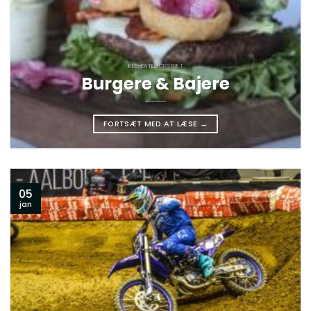
IKKE-KATEGORISERET
Burgere & Bajere
FORTSÆT MED AT LÆSE
→
05
jan