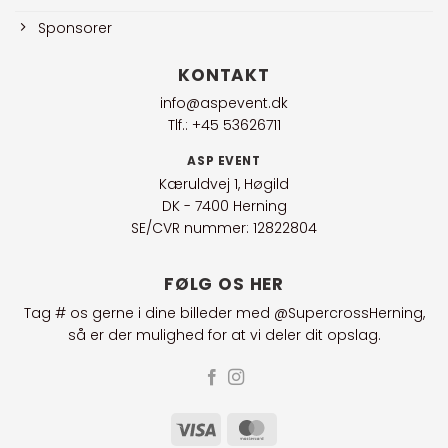
Sponsorer
KONTAKT
info@aspevent.dk
Tlf.: +45 53626711
ASP EVENT
Kæruldvej 1, Høgild
DK - 7400 Herning
SE/CVR nummer: 12822804
FØLG OS HER
Tag # os gerne i dine billeder med @SupercrossHerning,
så er der mulighed for at vi deler dit opslag.
Visa
MasterCard