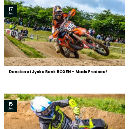
17
dec
Danskere i Jyske Bank BOXEN – Mads Fredsøe!
15
dec