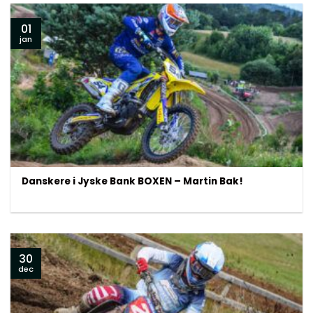
01
jan
Danskere i Jyske Bank BOXEN – Martin Bak!
30
dec