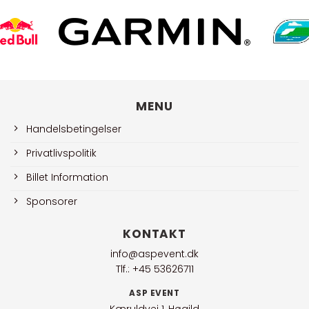
MENU
Handelsbetingelser
Privatlivspolitik
Billet Information
Sponsorer
KONTAKT
info@aspevent.dk
Tlf.: +45 53626711
ASP EVENT
Kæruldvej 1, Høgild