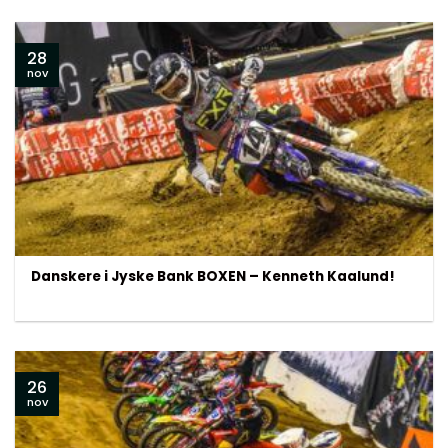
28
nov
Danskere i Jyske Bank BOXEN – Kenneth Kaalund!
26
nov