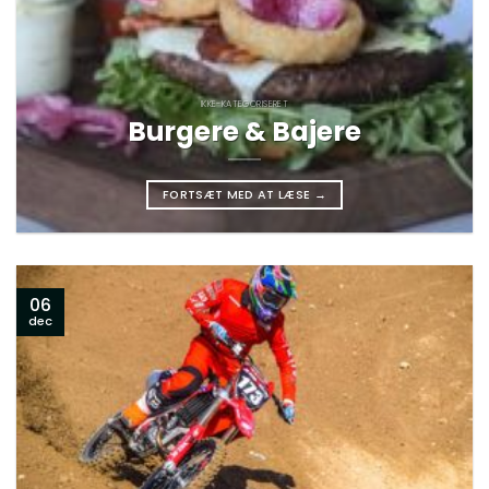
IKKE-KATEGORISERET
Burgere & Bajere
FORTSÆT MED AT LÆSE
→
06
dec