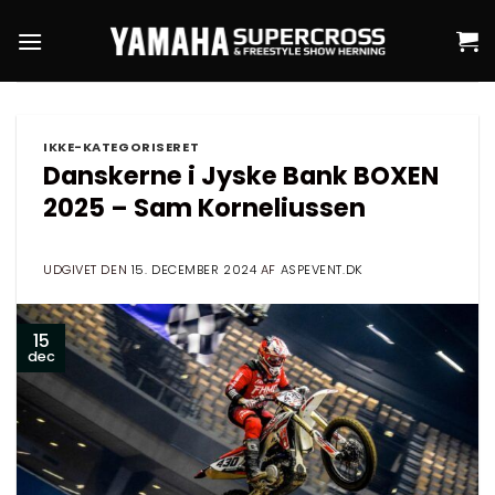
Fortsæt
til
indhold
IKKE-KATEGORISERET
Danskerne i Jyske Bank BOXEN
2025 – Sam Korneliussen
UDGIVET DEN
15. DECEMBER 2024
AF
ASPEVENT.DK
15
dec